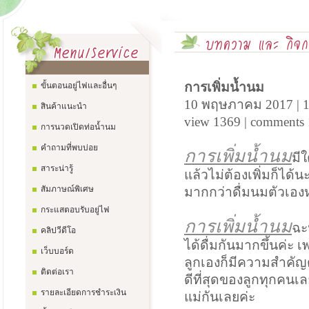
การเพิ่มน้ำนม
ขั้นตอนอยู่ไฟและอื่นๆ
10 พฤษภาคม 2017 | 1
สินค้าแนะนำ
view 1369 | comments 
การนวดเปิดท่อน้ำนม
คำถามที่พบบ่อย
การเพิ่มน้ำนม
มี
สาระน่ารู้
แล้วไม่ต้องเพิ่มก็ได
สัมภาษณ์พิเศษ
มากกว่าดื่มนมตัวเอง
กระแสตอบรับอยู่ไฟ
การเพิ่มน้ำนม
ฉะ
คลิปวีดีโอ
ได้ดื่มกันมากขึ้นค่ะ
เว็บบอร์ด
ลูกเองก็มีความสำคัญต
ติดต่อเรา
ดีที่สุดของลูกทุกคนเล
รายละเอียดการชำระเงิน
แม่กันเลยค่ะ