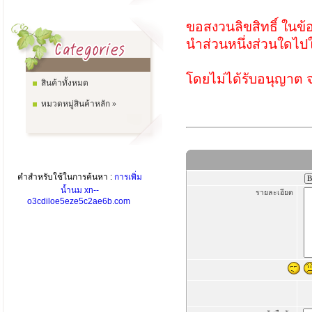
ขอสงวนลิขสิทธิ์ ในข้
นำส่วนหนึ่งส่วนใดไปใ
โดยไม่ได้รับอนุญาต
สินค้าทั้งหมด
หมวดหมู่สินค้าหลัก »
คำสำหรับใช้ในการค้นหา :
การเพิ่ม
น้ำนม
xn--
รายละเอียด
o3cdiloe5eze5c2ae6b.com