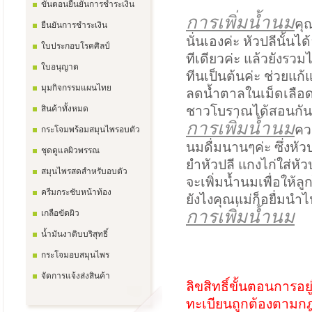
ขั้นตอนยืนยันการชำระเงิน
การเพิ่มน้ำนม
คุณ
ยืนยันการชำระเงิน
นั่นเองค่ะ หัวปลีนั้น
ใบประกอบโรคศิลป์
ทีเดียวค่ะ แล้วยังรว
ใบอนุญาต
ทีนเป็นต้นค่ะ ช่วยแ
มุมกิจกรรมแผนไทย
ลดน้ำตาลในเม็ดเลือด
สินค้าทั้งหมด
ชาวโบราณได้สอนกันมา
การเพิ่มน้ำนม
ควร
กระโจมพร้อมสมุนไพรอบตัว
นมดื่มนานๆค่ะ ซึ่งหั
ชุดดูแลผิวพรรณ
ยำหัวปลี แกงไก่ใส่หัว
สมุนไพรสดสำหรับอบตัว
จะเพิ่มน้ำนมเพื่อให้ลู
ครีมกระชับหน้าท้อง
ยังไงคุณแม่ก็อยื่มนำไ
การเพิ่มน้ำนม
เกลือขัดผิว
น้ำมันงาดิบบริสุทธิ์
กระโจมอบสมุนไพร
จัดการแจ้งส่งสินค้า
ลิขสิทธิ์ขั้นตอนการอยู
ทะเบียนถูกต้องตามกฎห