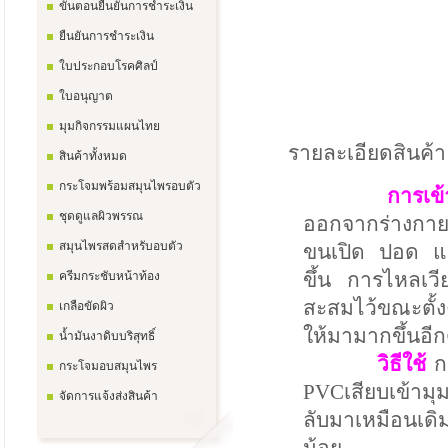
ขั้นตอนยืนยันการชำระเงิน
ยืนยันการชำระเงิน
ใบประกอบโรคศิลป์
ใบอนุญาต
มุมกิจกรรมแผนไทย
รายละเอียดสินค้า
สินค้าทั้งหมด
กระโจมพร้อมสมุนไพรอบตัว
การเข
ชุดดูแลผิวพรรณ
ออกจากร่างกายท
สมุนไพรสดสำหรับอบตัว
ขนเปิด ปอด แ
ขึ้น การไหลเวี
ครีมกระชับหน้าท้อง
สะสมไว้ขณะตั้ง
เกลือขัดผิว
ให้มามากขึ้นอีก
น้ำมันงาดิบบริสุทธิ์
วิธีใช้
กล
กระโจมอบสมุนไพร
PVCเสียบเข้ามุม
จัดการแจ้งส่งสินค้า
ลับมาเหมือนเดิ