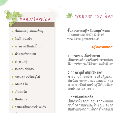
ขั้นตอนการอยู่ไฟด้วยสมุนไพรสด
ขั้นตอนอยู่ไฟและอื่นๆ
10 พฤษภาคม 2017 | 12:53:07
สินค้าแนะนำ
view 15491 | comments 35
การนวดเปิดท่อน้ำนม
อยู่ไฟตามหลักก
คำถามที่พบบ่อย
1.การตรวจเช็คร่างกาย
เป็นการเตรียมพร้อมร่างกายก
สาระน่ารู้
ถึงการซักประวัติโรคประจำตัว ต
สัมภาษณ์พิเศษ
2.การอาบน้ำสมุนไพรสด
การอาบน้ำจะประกอบไปด้วยสมุนไ
กระแสตอบรับอยู่ไฟ
ส้มป่อย ฯลฯ ความอุ่นของน้ำสมุน
คลิปวีดีโอ
สามารถซึมผ่านเข้าสู่ใต้ผิวหนัง ค
สกปรกตามร่างกาย
เว็บบอร์ด
3.การนึ่งหม้อเกลือ
ติดต่อเรา
เป็นการใช้ความร้อนจากหม้อเกลือผ
ขับน้ำคาวปลาและในขณะเดียวกั
รายละเอียดการชำระเงิน
สัดส่วนเชิงกรานที่กว้างให้กลับเ