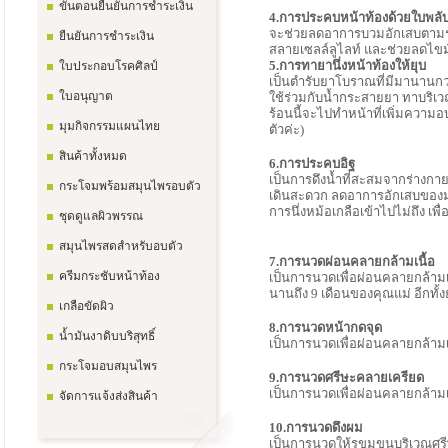
ขั้นตอนยืนยันการชำระเงิน
4.การประคบหน้าท้องด้วยใบพลั
จะช่วยลดอาการบวมอักเสบตามร่าง
ยืนยันการชำระเงิน
สลายเซลล์ลูไลท์ และช่วยลดไขมั
5.การทายานึ่งหน้าท้องให้ยุบ
ใบประกอบโรคศิลป์
เป็นตำรับยาโบราณที่มีมานานกว่
ใบอนุญาต
ใช้ร่วมกับน้ำกระสายยา ทาบริเวณ
ร้อนนี้จะไปทำหน้าที่เพิ่มความอ
มุมกิจกรรมแผนไทย
ตัวค่ะ)
สินค้าทั้งหมด
6.การประคบอิฐ
เป็นการดึงน้ำที่สะสมจากร่างก
กระโจมพร้อมสมุนไพรอบตัว
เดินสะดวก ลดอาการอักเสบของมด
การนึ่งหม้อเกลือเข้าไปไม่ถึง เ
ชุดดูแลผิวพรรณ
สมุนไพรสดสำหรับอบตัว
7.การนวดผ่อนคลายกล้ามเนื้อ
ครีมกระชับหน้าท้อง
เป็นการนวดเพื่อผ่อนคลายกล้ามเ
นานถึง 9 เดือนของคุณแม่ อีกทั้
เกลือขัดผิว
8.การนวดหน้ากดจุด
น้ำมันงาดิบบริสุทธิ์
เป็นการนวดเพื่อผ่อนคลายกล้ามเนื
กระโจมอบสมุนไพร
9.การนวดศรีษะคลายเครียด
เป็นการนวดเพื่อผ่อนคลายกล้าม
จัดการแจ้งส่งสินค้า
10.การนวดดึงผม
เป็นการนวดให้รูขุมขนบริเวณศรี