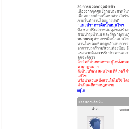
30.การนวดกดจุดฝ่าเท้า
เนื่องจากจุดศูนย์รวมประสาทในร่
เพื่อคลายกล้ามเนื้อทุกส่วนในร่
ภายในทำงานได้อย่างปกติ
"แนะนำ"
การดื่มน้ำสมุนไพร
ขิง ช่วยปรับสภาพสมดุลของร่าง
ช่วยบำรุงน้ำนม และรักษาอุณหภู
หมายเหตุ
ส่านการดื่มน้ำสมุนไ
ทานในขณะที่มดลูกอักเสบอาจจะต
อาการปวดร้าวบริเวณท้องน้อย อีก
แรง หากต้องการรับประทานควรอ
ลูกจะดีกว่า
ลิขสิทธิ์ขั้นตอนการอยู่ไฟทั้งหมดน
ตามกฎหมาย
ดังนั้น บริษัท แผนไทย ดีลิเวอรี่
แก้ไข
หรือนำส่วนหนึ่งส่วนใดไปใช้ โดย
ดำเนินคดีตามกฎหมาย
อยู่ไฟ
แสดงความคิดเห็น
น้ำฝน
ขอสอบถ