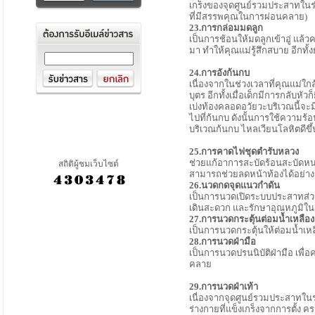
เกร็งของจุดศูนย์รวมประสาทในร
ที่มีสรรพคุณในการผ่อนคลาย)
23.การกล่อมมดลูก
เป็นการช้อนให้มดลูกเข้าอู่ แล้
มา ทำให้คุณแม่รู้สึกสบาย อีกท
24.การอังก้นกบ
เนื่องจากในช่วงเวลาที่คุณแม่ใ
บุตร อีกทั้งเมื่อเด็กมีการกลับห
เบ่งท้องคลอดอวัยวะบริเวณนี้จะ
ไปที่ก้นกบ ดังนั้นการใช้ความร
บริเวณก้นกบ ไหลเวียนโลหิตดีขึ้
25.การคาดไฟชุดตำรับหลวง
ช่วยแก้อาการสะบัดร้อนสะบัดหนาว
สถิติผู้ชมเว็บไซต์
สามารถช่วยลดหน้าท้องได้อย่าง
26.นวดกดจุดแนวกำดัน
เป็นการนวดเปิดระบบประสาทส่วน
เดินสะดวก และรักษาอุณหภูมิใน
27.การนวดกระตุ้นต่อมน้ำเหลือง
เป็นการนวดกระตุ้นให้ต่อมน้ำเห
28.การนวดฝ่ามือ
เป็นการนวดปรนนิบัติฝ่ามือ เพื
คลาย
29.การนวดฝ่าเท้า
เนื่องจากจุดศูนย์รวมประสาทในร่า
ร่างกายที่แข็งเกร็งจากการตั้ง