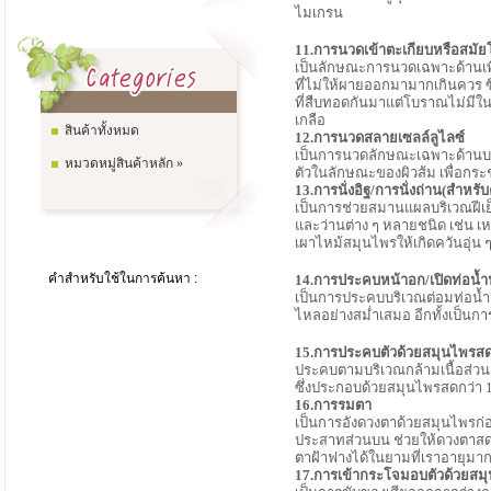
ไมเกรน
11.การนวดเข้าตะเกียบหรือสมั
เป็นลักษณะการนวดเฉพาะด้านเพื
ที่ไม่ให้ผายออกมามากเกินควร ซึ่
ที่สืบทอดกันมาแต่โบราณไม่มีใ
เกลือ
สินค้าทั้งหมด
12.การนวดสลายเซลล์ลูไลซ์
เป็นการนวดลักษณะเฉพาะด้านบริ
หมวดหมู่สินค้าหลัก »
ตัวในลักษณะของผิวส้ม เพื่อกร
13.การนั่งอิฐ/การนั่งถ่าน(สำหรั
เป็นการช่วยสมานแผลบริเวณฝีเย
และว่านต่าง ๆ หลายชนิด เช่น เห
เผาไหม้สมุนไพรให้เกิดควันอุ่น 
คำสำหรับใช้ในการค้นหา :
14.การประคบหน้าอก/เปิดท่อน้
เป็นการประคบบริเวณต่อมท่อน้ำน
ไหลอย่างสม่ำเสมอ อีกทั้งเป็น
15.การประคบตัวด้วยสมุนไพรส
ประคบตามบริเวณกล้ามเนื้อส่วนต
ซึ่งประกอบด้วยสมุนไพรสดกว่า 
16.การรมตา
เป็นการอังดวงตาด้วยสมุนไพรก
ประสาทส่วนบน ช่วยให้ดวงตาสด
ตาฝ้าฟางได้ในยามที่เราอายุมาก
17.การเข้ากระโจมอบตัวด้วยสม