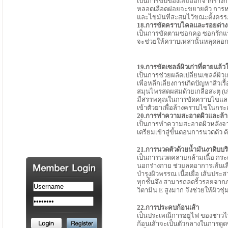
เป็นการขับของเสียออกจากร่างก
หลอดเลือดฝอยจะขยายตัว การหา
และไขมันที่สะสมไว้ขณะตั้งครรภ์
18.การขัดคราบไคลและรอยด่าง
เป็นการขัดตามซอกคอ ซอกรักแร้
จะช่วยให้คราบเหล่านั้นหลุดลอก
19.การขัดเซลล์ผิวเก่าที่ตายแล
เป็นการช่วยผลัดเปลี่ยนเซลล์ผิวเก
เพื่อหลีกเลี่ยงการเกิดปัญหาสิวเ
สมุนไพรสดผสมด้วยเกลือสะตุ (เก
มีสรรพคุณในการขัดคราบไขและ
เข้าตัวยาเพื่อล้างคราบไขในกระ
20.การทำความสะอาดผิวและล้าง
เป็นการทำความสะอาดผิวหลังจากคุ
เตรียมเข้าสู่ขั้นตอนการนวดตัว ด้
21.การนวดตัวด้วยน้ำมันงาดิบบริส
เป็นการนวดคลายกล้ามเนื้อ กระตุ
นอกร่างกาย ช่วยลดอาการเส้นเล
บำรุงผิวพรรณ เนื้อเยื่อ เส้นประส
ทุกชั้นจึง สามารถลดริ้วรอยจา
วิตามิน E สูงมาก จึงช่วยให้ผิวชุ่ม
22.การประคบก้อนเส้า
เป็นประเพณีการอยู่ไฟ ของชาวไ
ก้อนเส้าจะเป็นตัวกลางในการดูด