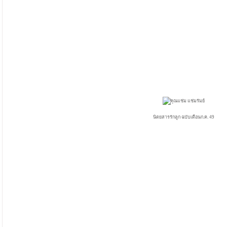
นิตยสารรักลูก ฉบับเดือนก.ค. 49