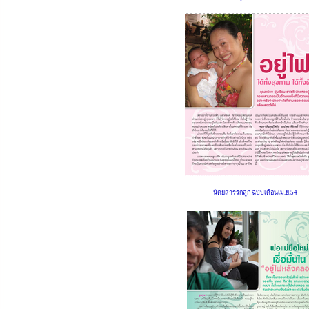
นิตยสารรักลูก ฉบับเดือนเม.ย.54