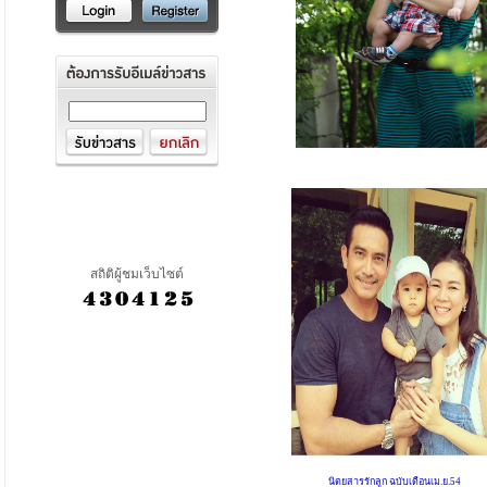
สถิติผู้ชมเว็บไซต์
นิตยสารรักลูก ฉบับเดือนเม.ย.54