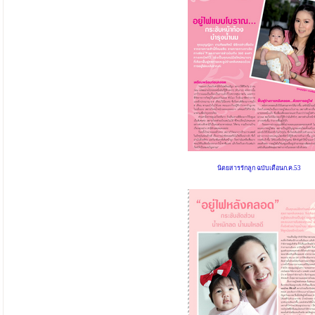
นิตยสารรักลูก ฉบับเดือนก.ค.53