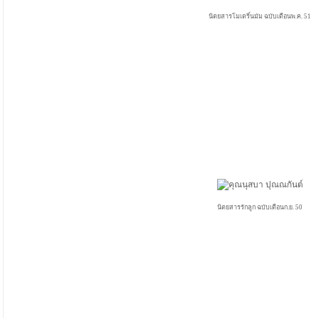
นิตยสารโมเดริ์นมัม ฉบับเดือนพ.ค. 51
นิตยสารรักลูก ฉบับเดือนก.ย. 50