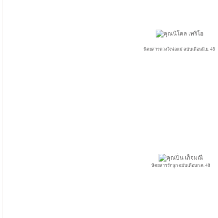
นิตยสารดวงใจพ่อแม่ ฉบับเดือนมิ.ย. 48
นิตยสารรักลูก ฉบับเดือนก
.ค.
48