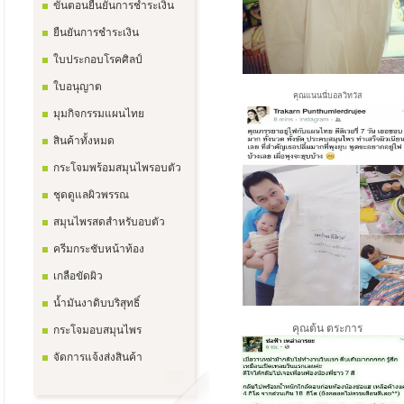
ขั้นตอนยืนยันการชำระเงิน
ยืนยันการชำระเงิน
ใบประกอบโรคศิลป์
ใบอนุญาต
คุณแนนนี่บอลวิทวัส
มุมกิจกรรมแผนไทย
สินค้าทั้งหมด
กระโจมพร้อมสมุนไพรอบตัว
ชุดดูแลผิวพรรณ
สมุนไพรสดสำหรับอบตัว
ครีมกระชับหน้าท้อง
เกลือขัดผิว
น้ำมันงาดิบบริสุทธิ์
คุณต้น ตระการ
กระโจมอบสมุนไพร
จัดการแจ้งส่งสินค้า