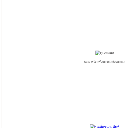
นิตยสารโมเดริ์นมัม ฉบับเดือนเม.ย.52